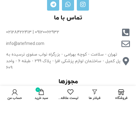
تماس با ما
09120062932 | 02128422413
info@atefmed.com
تهران - سلامت - کوچه بهرامی - بزرگراه نواب صفوی نرسیده به
پل کمیل - ساختمان لوازم پزشکی افرا - پلاک 299 - طبقه 6 - واحد
609
مجوزها
0
کلیه حقوق برای سایت تجهیزات پزشکی آراد طب فرزام محفوظ بوده و
فروشگاه
فیلتر ها
لیست علاقه مندی ها
سبد خرید
حساب من
هرگونه کپی برداری غیرمجاز می باشد.
فارسی